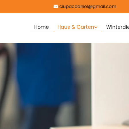
ciupacdaniel@gmail.com

Home
Haus & Garten
Winterdi