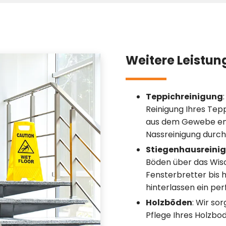
Weitere Leistun
Teppichreinigung
Reinigung Ihres Tep
aus dem Gewebe ent
Nassreinigung durch
Stiegenhausreini
Böden über das Wis
Fensterbretter bis 
hinterlassen ein pe
Holzböden
: Wir so
Pflege Ihres Holzbo