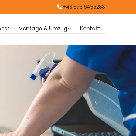
+43 676 6455288

enst
Montage & Umzug
Kontakt