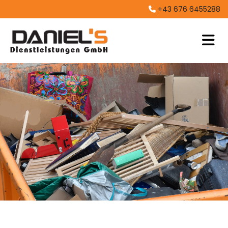
+43 676 6455288
